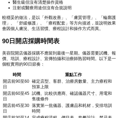
醫生級但沒有清楚操作資格
注射或醫療用途但沒有合規說明
較穩妥的做法，是以「外觀改善」、「膚質管理」、「輪廓護
理」、「舒緩修護」、「療程配套」等方向描述，並說明效果
會因個人膚況、生活習慣、療程設計和操作方式而異。
90日開店採購時間表
美容院開店儀器採購不應留到最後一星期。儀器需要試機、報
價、培訓、療程設計、宣傳拍攝和治療師熟習時間。以下是一
個較實用的90日節奏：
時間
重點工作
開店前90至60
確定店型、客群、治療房數量、主力療程和
日
預算上限
開店前60至45
試機、比較供應商、確認儀器尺寸、用電和
日
售後條件
開店前45至30
落實第一批儀器、護膚品和耗材，安排培訓
日
時間
開店前30至14
完成療程流程、價目表、套餐設計、禁忌表