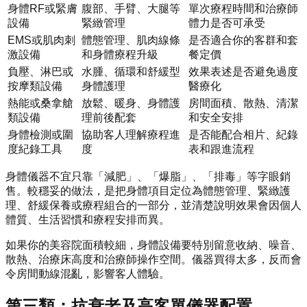
身體RF或緊膚
腹部、手臂、大腿等
單次療程時間和治療師
設備
緊緻管理
體力是否可承受
EMS或肌肉刺
體態管理、肌肉線條
是否適合你的客群和套
激設備
和身體療程升級
餐定價
負壓、淋巴或
水腫、循環和舒緩型
效果表述是否避免過度
按摩類設備
身體護理
醫療化
熱能或桑拿艙
放鬆、暖身、身體護
房間面積、散熱、清潔
類設備
理前後配套
和安全安排
身體檢測或圍
協助客人理解療程進
是否能配合相片、紀錄
度紀錄工具
度
表和跟進流程
身體儀器不宜只靠「減肥」、「爆脂」、「排毒」等字眼銷
售。較穩妥的做法，是把身體項目定位為體態管理、緊緻護
理、舒緩保養或療程組合的一部分，並清楚說明效果會因個人
體質、生活習慣和療程安排而異。
如果你的美容院面積較細，身體設備要特別留意收納、噪音、
散熱、治療床高度和治療師操作空間。儀器買得太多，反而會
令房間動線混亂，影響客人體驗。
第三類：抗衰老及高客單儀器配置