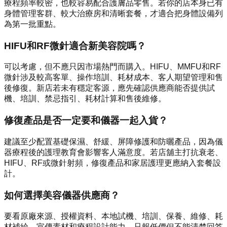
療程頻率較密，也較容易配合護膚品零售。若你的店本身已有
身體管理客群、較大治療房和清晰套餐，才適合把身體設備列
為第一批重點。
HIFU和RF微針適合新美容院嗎？
可以考慮，但不應只因市場熱門而購入。HIFU、MMFU和RF
微針涉及較高客單、操作培訓、耗材成本、客人期望管理和售
後修復。新店若未有穩定客源，應先確認供應商能否提供試
機、培訓、禁忌指引、耗材計算和售後維修。
修復產品是否一定要和儀器一起入貨？
建議至少配置基礎保濕、舒緩、屏障修護和防曬產品，因為儀
器療程後的護理教育會影響客人滿意度。若店舖主打抗衰老、
HIFU、RF或微針射頻，修復產品和家居護理更應納入套餐設
計。
如何選擇美容儀器供應商？
要看原廠來源、授權資料、本地試機、培訓、保養、維修、耗
材補給、宣傳素材和療程設計能力。只報低價但不能清楚回答