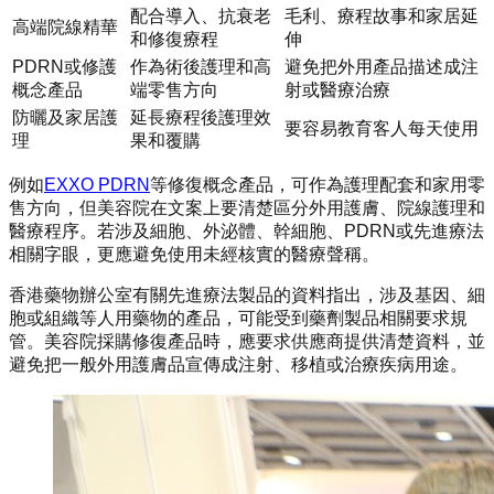
配合導入、抗衰老
毛利、療程故事和家居延
高端院線精華
和修復療程
伸
PDRN或修護
作為術後護理和高
避免把外用產品描述成注
概念產品
端零售方向
射或醫療治療
防曬及家居護
延長療程後護理效
要容易教育客人每天使用
理
果和覆購
例如
EXXO PDRN
等修復概念產品，可作為護理配套和家用零
售方向，但美容院在文案上要清楚區分外用護膚、院線護理和
醫療程序。若涉及細胞、外泌體、幹細胞、PDRN或先進療法
相關字眼，更應避免使用未經核實的醫療聲稱。
香港藥物辦公室有關先進療法製品的資料指出，涉及基因、細
胞或組織等人用藥物的產品，可能受到藥劑製品相關要求規
管。美容院採購修復產品時，應要求供應商提供清楚資料，並
避免把一般外用護膚品宣傳成注射、移植或治療疾病用途。