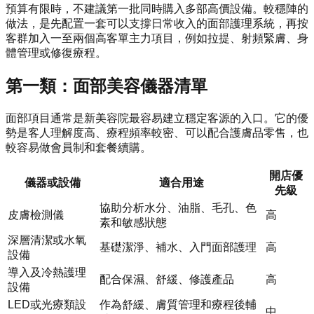
預算有限時，不建議第一批同時購入多部高價設備。較穩陣的
做法，是先配置一套可以支撐日常收入的面部護理系統，再按
客群加入一至兩個高客單主力項目，例如拉提、射頻緊膚、身
體管理或修復療程。
第一類：面部美容儀器清單
面部項目通常是新美容院最容易建立穩定客源的入口。它的優
勢是客人理解度高、療程頻率較密、可以配合護膚品零售，也
較容易做會員制和套餐續購。
開店優
儀器或設備
適合用途
先級
協助分析水分、油脂、毛孔、色
皮膚檢測儀
高
素和敏感狀態
深層清潔或水氧
基礎潔淨、補水、入門面部護理
高
設備
導入及冷熱護理
配合保濕、舒緩、修護產品
高
設備
LED或光療類設
作為舒緩、膚質管理和療程後輔
中