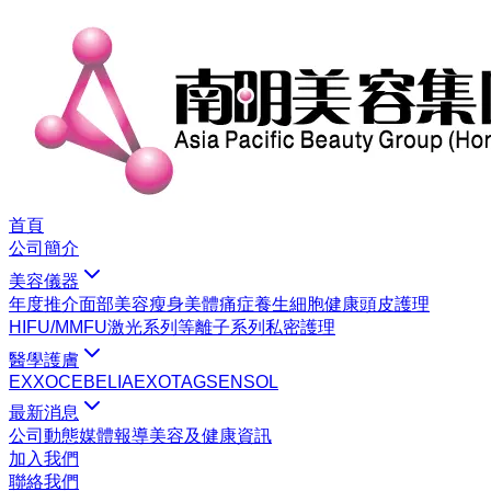
首頁
公司簡介
美容儀器
年度推介
面部美容
瘦身美體
痛症養生
細胞健康
頭皮護理
HIFU/MMFU
激光系列
等離子系列
私密護理
醫學護膚
EXXO
CEBELIA
EXOTAG
SENSOL
最新消息
公司動態
媒體報導
美容及健康資訊
加入我們
聯絡我們