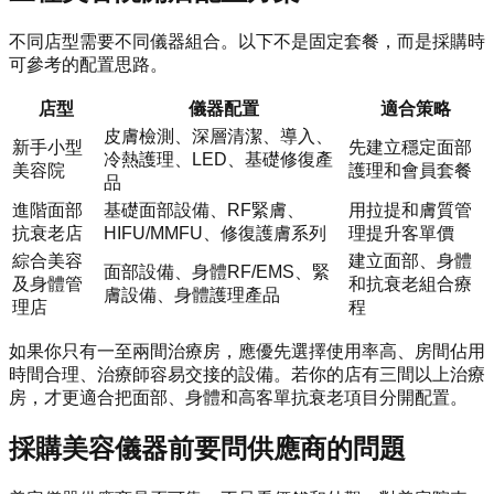
不同店型需要不同儀器組合。以下不是固定套餐，而是採購時
可參考的配置思路。
店型
儀器配置
適合策略
皮膚檢測、深層清潔、導入、
新手小型
先建立穩定面部
冷熱護理、LED、基礎修復產
美容院
護理和會員套餐
品
進階面部
基礎面部設備、RF緊膚、
用拉提和膚質管
抗衰老店
HIFU/MMFU、修復護膚系列
理提升客單價
綜合美容
建立面部、身體
面部設備、身體RF/EMS、緊
及身體管
和抗衰老組合療
膚設備、身體護理產品
理店
程
如果你只有一至兩間治療房，應優先選擇使用率高、房間佔用
時間合理、治療師容易交接的設備。若你的店有三間以上治療
房，才更適合把面部、身體和高客單抗衰老項目分開配置。
採購美容儀器前要問供應商的問題