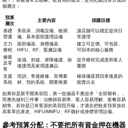
開？」答案通常太粗略。較實用的做法，是先把總預算分成四
個層次：
預算
主要內容
採購目標
層次
基礎
美容床、消毒設備、檢測
讓店舖可以穩定提供日
營運
儀、基本面部護理設備
常護理
主力
面部儀器、身體儀器、
建立可定價、可包裝、
療程
HIFU、RF、緊膚設備
可回本的核心服務
修復
保濕、舒緩、屏障修護、術
提升療程完成度和客人
及零
後護理及家用護膚品
覆購
售
支援
培訓、售後維修、宣傳素
確保儀器買回來後真的
系統
材、預約系統、開業推廣
能賣出去
如果你是新手開美容院，第一批儀器不應追求「全部都有」，
而應先做到三件事：治療師容易學、客人容易理解、套餐容易
銷售。若你是已有客源的美容院升級，才適合把較多預算放在
高客單抗衰老、HIFU/MMFU、RF微針或身體管理設備。
參考預算分配：不要把所有資金押在機器